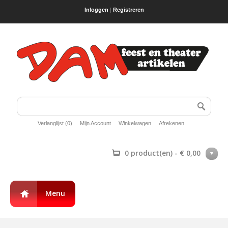
Inloggen
|
Registreren
Verlanglijst (0)
Mijn Account
Winkelwagen
Afrekenen
0 product(en) - € 0,00
Menu