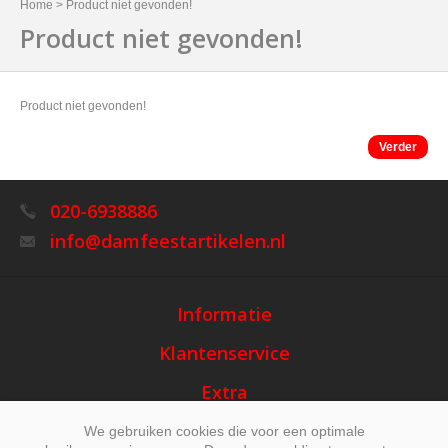
Home
>
Product niet gevonden!
Product niet gevonden!
Product niet gevonden!
Verder
020-6938886
info@damfeestartikelen.nl
Informatie
Klantenservice
Extra
Mijn account
We gebruiken cookies die voor een optimale