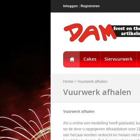
Inloggen
|
Registreren
Cakes
Siervuurwerk
Home
>
Vuurwerk afhalen
Vuurwerk afhalen
Vuurwerk afhalen
Als u online een bestelling heeft geplaatst, k
op de door u opgegeven afhaaldatum voor 11:
van het jaar worden verkocht en helaas niet 