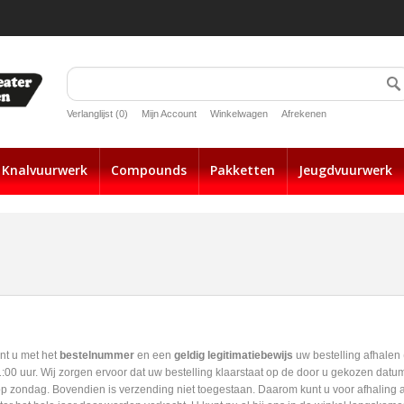
Verlanglijst (0)
Mijn Account
Winkelwagen
Afrekenen
Knalvuurwerk
Compounds
Pakketten
Jeugdvuurwerk
unt u met het
bestelnummer
en een
geldig legitimatiebewijs
uw bestelling afhalen 
00 uur. Wij zorgen ervoor dat uw bestelling klaarstaat op de door u gekozen datu
op zondag. Bovendien is verzending niet toegestaan. Daarom kunt u voor afhaling a