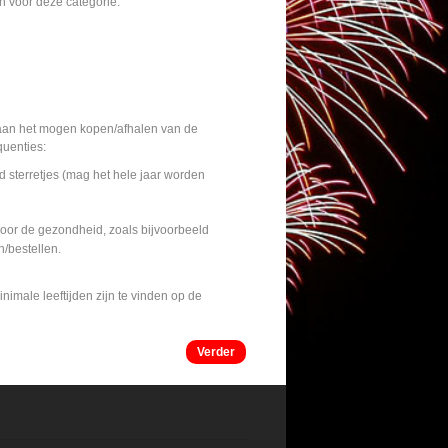
n voor deze categorie.
d aan het mogen kopen/afhalen van de
quenties:
 sterretjes (mag het hele jaar worden
voor de gezondheid, zoals bijvoorbeeld
n/bestellen.
nimale leeftijden zijn te vinden op de
Verder