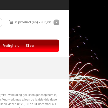
0 product(en) - € 0,00
Veiligheid
Sfeer
(mits uw betaling gelukt
en geaccepteerd
is)
m.
Vuurwerk mag alleen de laatste drie dagen
lleen kiezen uit 29, 30 en 31 december als