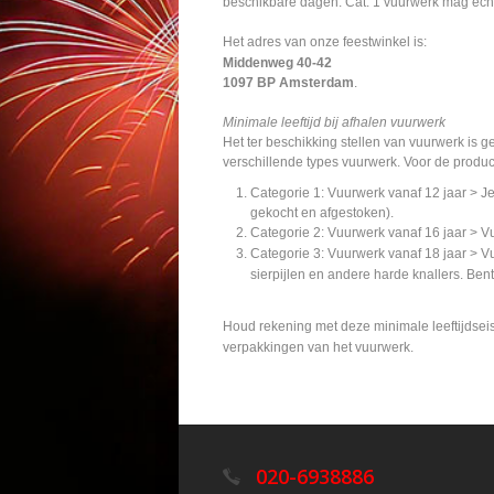
beschikbare dagen. Cat. 1 vuurwerk mag echte
Het adres van onze feestwinkel is:
Middenweg 40-42
1097 BP Amsterdam
.
Minimale leeftijd bij afhalen vuurwerk
Het ter beschikking stellen van vuurwerk is 
verschillende types vuurwerk. Voor de produ
Categorie 1: Vuurwerk vanaf 12 jaar > J
gekocht en afgestoken).
Categorie 2: Vuurwerk vanaf 16 jaar > V
Categorie 3: Vuurwerk vanaf 18 jaar > V
sierpijlen en andere harde knallers. Ben
Houd rekening met deze minimale leeftijdseis
verpakkingen van het vuurwerk.
020-6938886