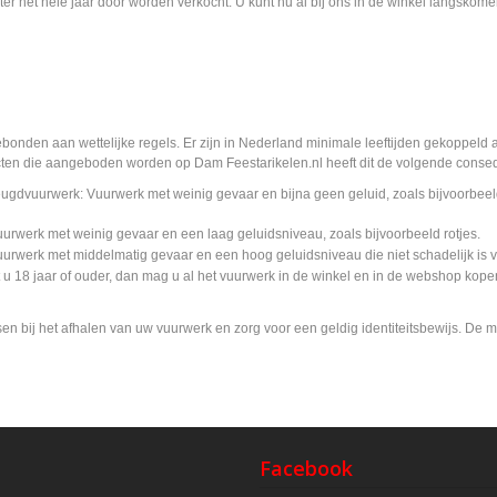
r het hele jaar door worden verkocht. U kunt nu al bij ons in de winkel langskome
gebonden aan wettelijke regels. Er zijn in Nederland minimale leeftijden gekoppel
cten die aangeboden worden op Dam Feestarikelen.nl heeft dit de volgende conse
eugdvuurwerk: Vuurwerk met weinig gevaar en bijna geen geluid, zoals bijvoorbeeld
uurwerk met weinig gevaar en een laag geluidsniveau, zoals bijvoorbeeld rotjes.
uurwerk met middelmatig gevaar en een hoog geluidsniveau die niet schadelijk is 
t u 18 jaar of ouder, dan mag u al het vuurwerk in de winkel en in de webshop kope
en bij het afhalen van uw vuurwerk en zorg voor een geldig identiteitsbewijs.
De mi
Facebook