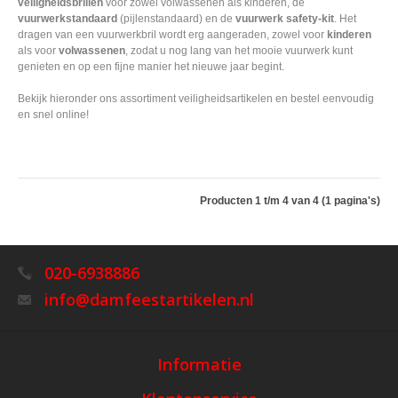
veiligheidsbrillen
voor zowel volwassenen als kinderen, de
vuurwerkstandaard
(pijlenstandaard) en de
vuurwerk safety-kit
. Het
dragen van een vuurwerkbril wordt erg aangeraden, zowel voor
kinderen
als voor
volwassenen
, zodat u nog lang van het mooie vuurwerk kunt
genieten en op een fijne manier het nieuwe jaar begint.
Bekijk hieronder ons assortiment veiligheidsartikelen en bestel eenvoudig
en snel online!
Producten 1 t/m 4 van 4 (1 pagina's)
020-6938886
info@damfeestartikelen.nl
Informatie