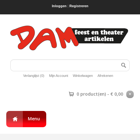
Inloggen
|
Registreren
Verlanglijst (0)
Mijn Account
Winkelwagen
Afrekenen
0 product(en) - € 0,00
Menu