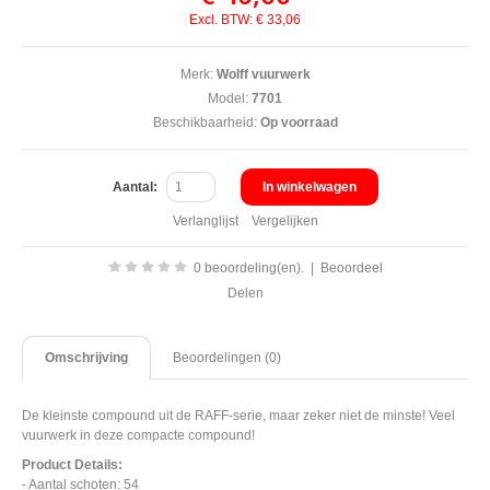
Excl. BTW: € 33,06
Merk:
Wolff vuurwerk
Model:
7701
Beschikbaarheid:
Op voorraad
Aantal:
In winkelwagen
Verlanglijst
Vergelijken
0 beoordeling(en).
|
Beoordeel
Delen
Omschrijving
Beoordelingen (0)
De kleinste compound uit de RAFF-serie, maar zeker niet de minste! Veel
vuurwerk in deze compacte compound!
Product Details:
- Aantal schoten: 54