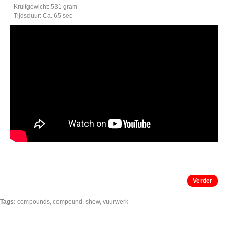
- Kruitgewicht: 531 gram
- Tijdsduur: Ca. 65 sec
Verder
Tags:
compounds
,
compound
,
show
,
vuurwerk