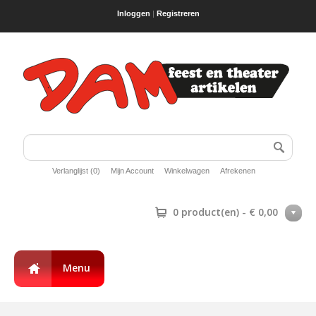
Inloggen
|
Registreren
Verlanglijst (0)
Mijn Account
Winkelwagen
Afrekenen
0 product(en) - € 0,00
Menu