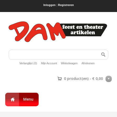
Inloggen
|
Registreren
Verlanglijst (0)
Mijn Account
Winkelwagen
Afrekenen
0 product(en) - € 0,00
Menu