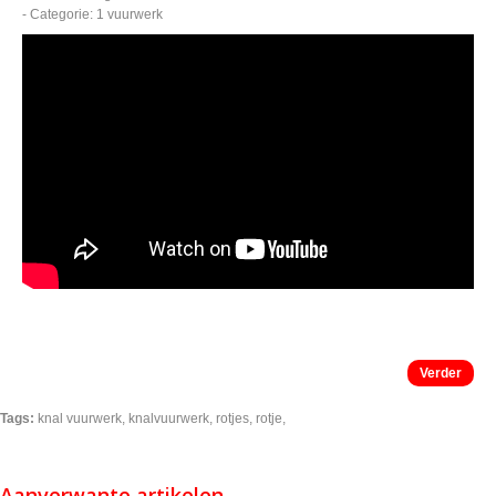
- Categorie: 1 vuurwerk
Verder
Tags:
knal vuurwerk
,
knalvuurwerk
,
rotjes
,
rotje
,
Aanverwante artikelen