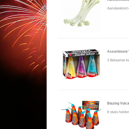
Aansteeklont o
Assortiment 
3 Italiaanse k
Blazing Vulc
8 stuks helder