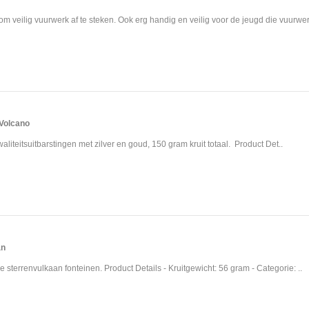
m veilig vuurwerk af te steken. Ook erg handig en veilig voor de jeugd die vuurwerk
Volcano
waliteitsuitbarstingen met zilver en goud, 150 gram kruit totaal. Product Det..
an
e sterrenvulkaan fonteinen. Product Details - Kruitgewicht: 56 gram - Categorie: ..