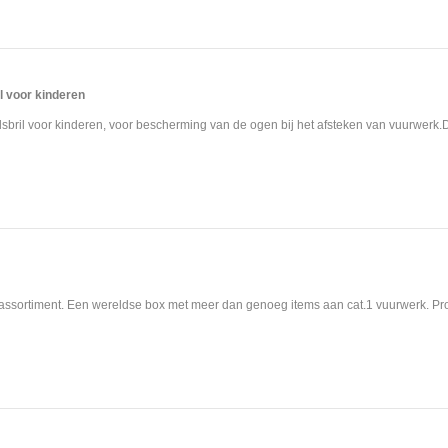
il voor kinderen
sbril voor kinderen, voor bescherming van de ogen bij het afsteken van vuurwerk. ​D
assortiment. Een wereldse box met meer dan genoeg items aan cat.1 vuurwerk. Pro