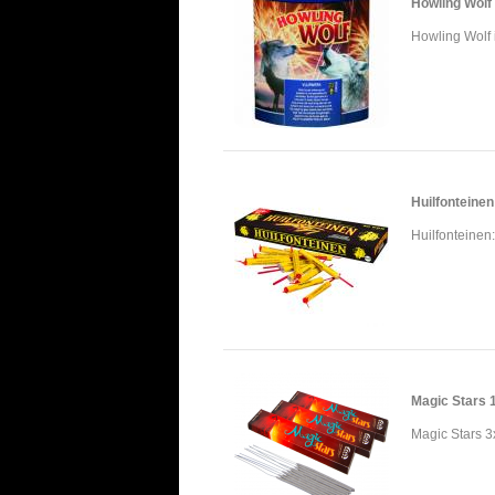
Howling Wolf
Howling Wolf i
Huilfonteinen
Huilfonteinen:
Magic Stars 
Magic Stars 3x