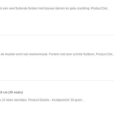
s een veel fluitende fontein met blauwe sterren en gele crackling. Product Det..
 de leukste vorm van leedvermaak. Fontein met zeer schrille fluittoon. Product Det..
18 cm (30 stuks)
 10 stuks sterretjes. Product Details - Kruitgewicht: 30 gram ..