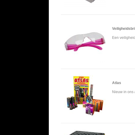
Veiligheidsbr
Een veiligheid
Atlas
Nieuw in ons 