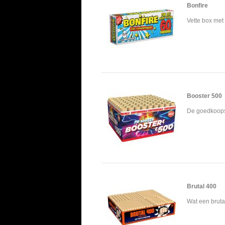
Bonfire
Vette box met 
Booster 500
De goedkoopst
Brutal 400
Wat een brutal