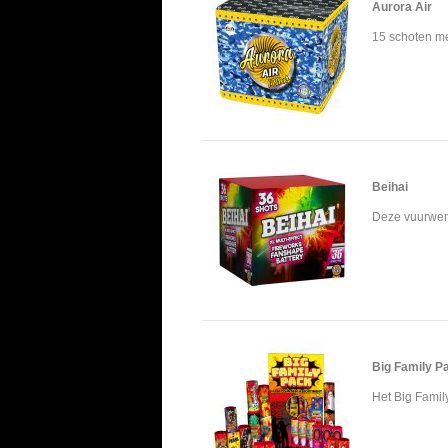
Aurora Air
15 schoten met
Beihai
Deze vuurwerk
Big Family P
Het Big Family