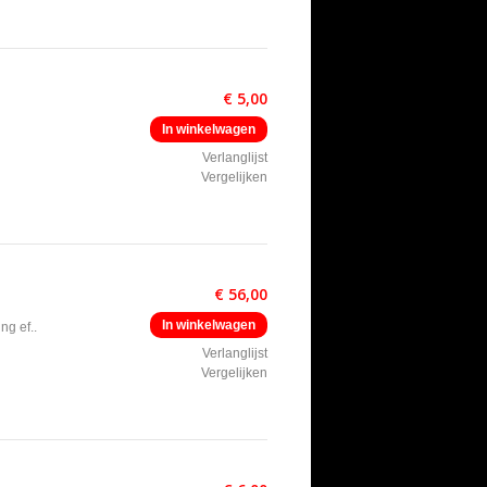
€ 5,00
In winkelwagen
Verlanglijst
Vergelijken
€ 56,00
In winkelwagen
ng ef..
Verlanglijst
Vergelijken