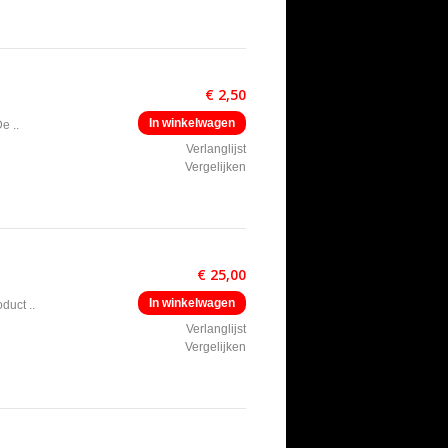
€ 2,50
In winkelwagen
e ..
Verlanglijst
Vergelijken
€ 25,00
In winkelwagen
duct ..
Verlanglijst
Vergelijken