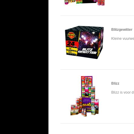
Blitzgewitter
Kleine vuurwer
Blizz
Blizz is voor 