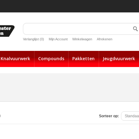
Verlanglijst (0)
Mijn Account
Winkelwagen
Afrekenen
Knalvuurwerk
Compounds
Pakketten
Jeugdvuurwerk
)
Sorteer op: