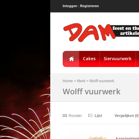
Inloggen
|
Registreren
Cakes
Siervuurwerk
Home
>
Merk
>
Wolff vuurwerk
Wolff vuurwerk
Rooster
Lijst
Vergelijken (0
Aansteeklont